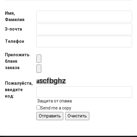
Имя,
Фамилия
Э-почта
Tелефон
Приложить
бланк
заказа
s
c
f
b
g
h
z
d
Пожалуйста,
введите
код:
Защита от спама
Send me a copy